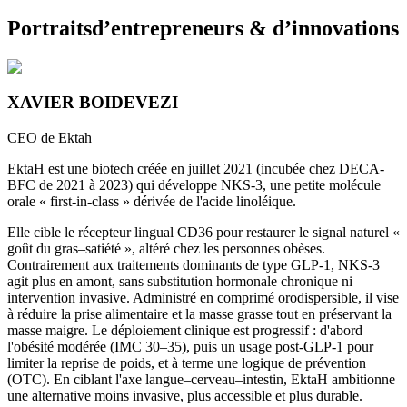
Portraits
d’
entrepreneurs
& d’
innovations
XAVIER BOIDEVEZI
CEO de Ektah
EktaH est une biotech créée en juillet 2021 (incubée chez DECA-
BFC de 2021 à 2023) qui développe NKS-3, une petite molécule
orale « first-in-class » dérivée de l'acide linoléique
.
Elle cible le récepteur lingual CD36 pour restaurer le signal naturel «
goût du gras–satiété », altéré chez les personnes obèses.
Contrairement aux traitements dominants de type GLP-1, NKS-3
agit plus en amont, sans substitution hormonale chronique ni
intervention invasive. Administré en comprimé orodispersible, il vise
à réduire la prise alimentaire et la masse grasse tout en préservant la
masse maigre. Le déploiement clinique est progressif : d'abord
l'obésité modérée (IMC 30–35), puis un usage post-GLP-1 pour
limiter la reprise de poids, et à terme une logique de prévention
(OTC). En ciblant l'axe langue–cerveau–intestin, EktaH ambitionne
une alternative moins invasive, plus accessible et plus durable.