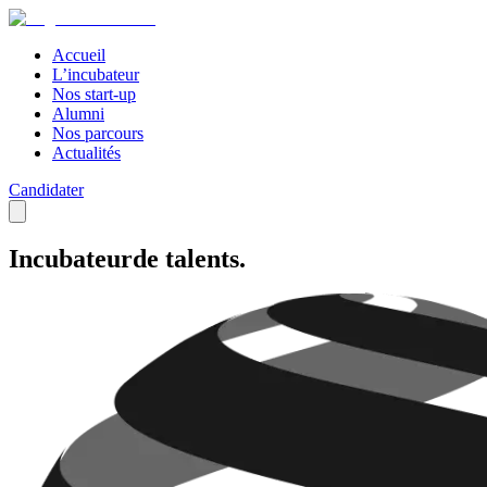
Accueil
L’incubateur
Nos start-up
Alumni
Nos parcours
Actualités
Candidater
Incubateur
de talents.