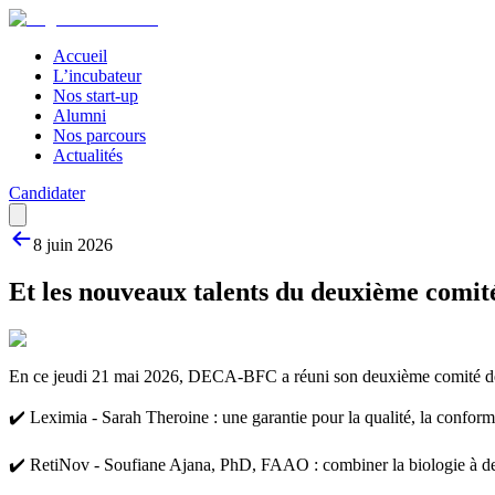
Accueil
L’incubateur
Nos start-up
Alumni
Nos parcours
Actualités
Candidater
8 juin 2026
Et les nouveaux talents du deuxième comit
En ce jeudi 21 mai 2026, DECA-BFC a réuni son deuxième comité de s
✔️ Leximia - Sarah Theroine : une garantie pour la qualité, la conform
✔️ RetiNov - Soufiane Ajana, PhD, FAAO : combiner la biologie à de