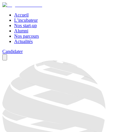
Accueil
L’incubateur
Nos start-up
Alumni
Nos parcours
Actualités
Candidater